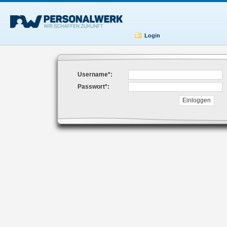
Login
Username*:
Passwort*:
Einloggen